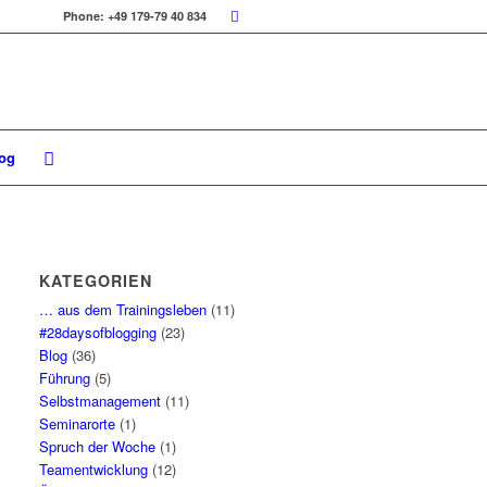
Phone: +49 179-79 40 834
log
KATEGORIEN
… aus dem Trainingsleben
(11)
#28daysofblogging
(23)
Blog
(36)
Führung
(5)
Selbstmanagement
(11)
Seminarorte
(1)
Spruch der Woche
(1)
Teamentwicklung
(12)