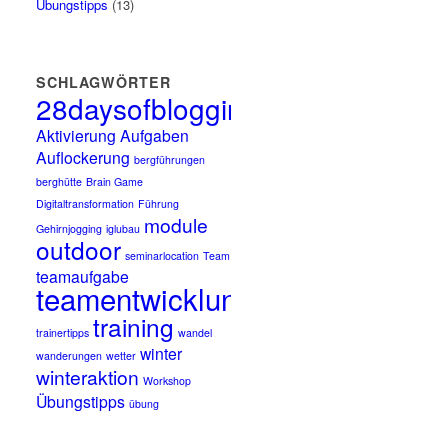
Übungstipps
(13)
SCHLAGWÖRTER
28daysofblogging
Aktivierung
Aufgaben
Auflockerung
bergführungen
berghütte
Brain Game
Digitaltransformation
Führung
module
Gehirnjogging
iglubau
outdoor
seminarlocation
Team
teamaufgabe
teamentwicklung
training
trainertipps
wandel
winter
wanderungen
wetter
winteraktion
Workshop
Übungstipps
übung