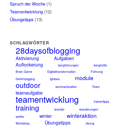
Spruch der Woche
(1)
Teamentwicklung
(12)
Übungstipps
(13)
SCHLAGWÖRTER
28daysofblogging
Aktivierung
Aufgaben
Auflockerung
bergführungen
berghütte
Brain Game
Digitaltransformation
Führung
module
Gehirnjogging
iglubau
outdoor
seminarlocation
Team
teamaufgabe
teamentwicklung
trainertipps
training
wandel
wanderungen
winteraktion
winter
wetter
Übungstipps
Workshop
übung