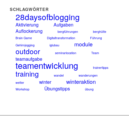
SCHLAGWÖRTER
28daysofblogging
Aktivierung
Aufgaben
Auflockerung
bergführungen
berghütte
Brain Game
Digitaltransformation
Führung
module
Gehirnjogging
iglubau
outdoor
seminarlocation
Team
teamaufgabe
teamentwicklung
trainertipps
training
wandel
wanderungen
winteraktion
winter
wetter
Übungstipps
Workshop
übung